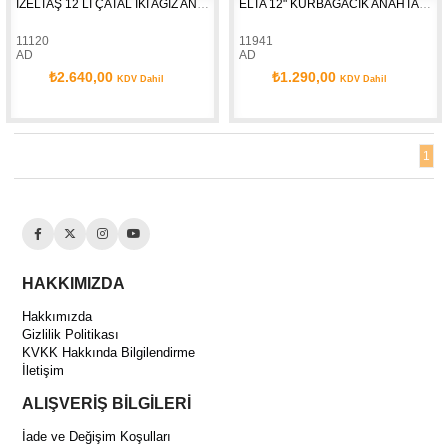
İZELTAŞ 12 Lİ ÇATAL İKİ AĞIZ ANAHTAR TAKIMI UZUN BOY (0130002112)
ELTA 12" KURBAGACIK ANAHTAR PVC 0601010012
11120
11941
AD
AD
₺2.640,00
₺1.290,00
KDV Dahil
KDV Dahil
1
HAKKIMIZDA
Hakkımızda
Gizlilik Politikası
KVKK Hakkında Bilgilendirme
İletişim
ALIŞVERİŞ BİLGİLERİ
İade ve Değişim Koşulları