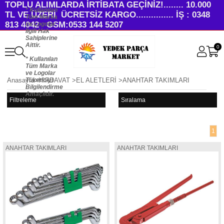
TOPLU ALIMLARDA İRTİBATA GEÇİNİZ!........ 10.000
* Kullanılan
TL VE ÜZERİ ÜCRETSİZ KARGO............... İŞ : 0348
Tüm Marka
813 4042 GSM:0533 144 5207
ve Logolar
İlgili Hak
Sahiplerine
Aittir.
0
* Kullanılan
Tüm Marka
ve Logolar
Tüketiciyi
Anasayfa
>
HIRDAVAT
>
EL ALETLERİ
>
ANAHTAR TAKIMLARI
Bilgilendirme
Amaçlıdır.
Filtreleme
Sıralama
1
ANAHTAR TAKIMLARI
ANAHTAR TAKIMLARI