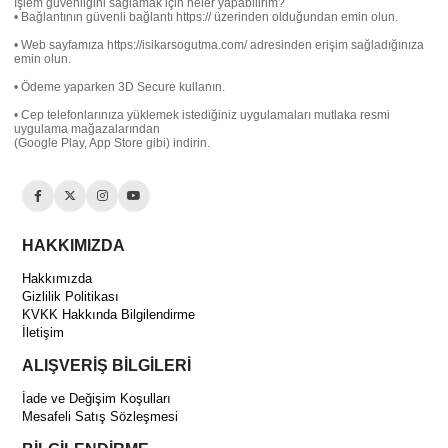
İşlem güvenliğini sağlamak için neler yapabilirim?
• Bağlantının güvenli bağlantı https:// üzerinden olduğundan emin olun.
• Web sayfamıza https://isikarsogutma.com/ adresinden erişim sağladığınıza
emin olun.
• Ödeme yaparken 3D Secure kullanın.
• Cep telefonlarınıza yüklemek istediğiniz uygulamaları mutlaka resmi
uygulama mağazalarından
(Google Play, App Store gibi) indirin.
HAKKIMIZDA
Hakkımızda
Gizlilik Politikası
KVKK Hakkında Bilgilendirme
İletişim
ALIŞVERİŞ BİLGİLERİ
İade ve Değişim Koşulları
Mesafeli Satış Sözleşmesi