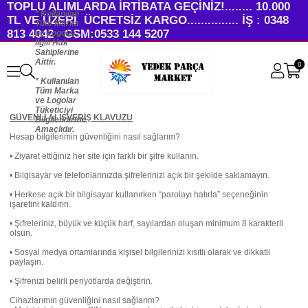
TOPLU ALIMLARDA İRTİBATA GEÇİNİZ!........ 10.000
* Kullanılan
TL VE ÜZERİ ÜCRETSİZ KARGO............... İŞ : 0348
Tüm Marka
813 4042 GSM:0533 144 5207
ve Logolar
İlgili Hak
Sahiplerine
Aittir.
0
* Kullanılan
Tüm Marka
ve Logolar
Tüketiciyi
GÜVENLİ ALIŞVERİŞ KLAVUZU
Bilgilendirme
Amaçlıdır.
Hesap bilgilerimin güvenliğini nasıl sağlarım?
• Ziyaret ettiğiniz her site için farklı bir şifre kullanın.
• Bilgisayar ve telefonlarınızda şifrelerinizi açık bir şekilde saklamayın.
• Herkese açık bir bilgisayar kullanırken “parolayı hatırla” seçeneğinin
işaretini kaldırın.
• Şifreleriniz, büyük ve küçük harf, sayılardan oluşan minimum 8 karakterli
olsun.
• Sosyal medya ortamlarında kişisel bilgilerinizi kısıtlı olarak ve dikkatli
paylaşın.
• Şifrenizi belirli periyotlarda değiştirin.
Cihazlarımın güvenliğini nasıl sağlarım?