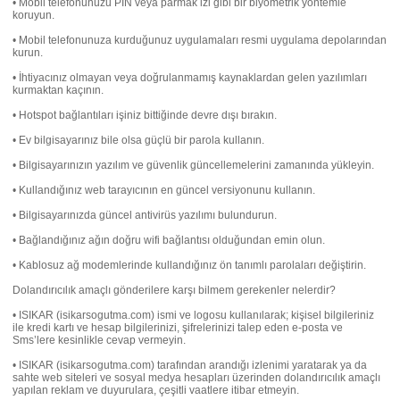
• Mobil telefonunuzu PIN veya parmak izi gibi bir biyometrik yöntemle
koruyun.
• Mobil telefonunuza kurduğunuz uygulamaları resmi uygulama depolarından
kurun.
• İhtiyacınız olmayan veya doğrulanmamış kaynaklardan gelen yazılımları
kurmaktan kaçının.
• Hotspot bağlantıları işiniz bittiğinde devre dışı bırakın.
• Ev bilgisayarınız bile olsa güçlü bir parola kullanın.
• Bilgisayarınızın yazılım ve güvenlik güncellemelerini zamanında yükleyin.
• Kullandığınız web tarayıcının en güncel versiyonunu kullanın.
• Bilgisayarınızda güncel antivirüs yazılımı bulundurun.
• Bağlandığınız ağın doğru wifi bağlantısı olduğundan emin olun.
• Kablosuz ağ modemlerinde kullandığınız ön tanımlı parolaları değiştirin.
Dolandırıcılık amaçlı gönderilere karşı bilmem gerekenler nelerdir?
• ISIKAR (isikarsogutma.com) ismi ve logosu kullanılarak; kişisel bilgileriniz
ile kredi kartı ve hesap bilgilerinizi, şifrelerinizi talep eden e-posta ve
Sms’lere kesinlikle cevap vermeyin.
• ISIKAR (isikarsogutma.com) tarafından arandığı izlenimi yaratarak ya da
sahte web siteleri ve sosyal medya hesapları üzerinden dolandırıcılık amaçlı
yapılan reklam ve duyurulara, çeşitli vaatlere itibar etmeyin.