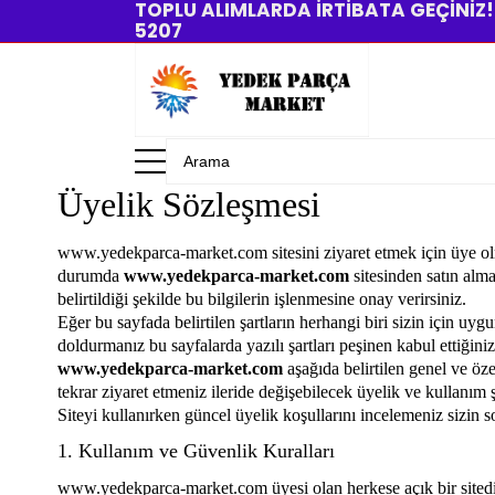
TOPLU ALIMLARDA İRTİBATA GEÇİNİZ!....
5207
Üyelik Sözleşmesi
www.yedekparca-market.com
sitesini ziyaret etmek için üye
durumda
www.yedekparca-market.com
sitesinden satın alm
belirtildiği şekilde bu bilgilerin işlenmesine onay verirsiniz.
Eğer bu sayfada belirtilen şartların herhangi biri sizin için uyg
doldurmanız bu sayfalarda yazılı şartları peşinen kabul ettiğini
www.yedekparca-market.com
aşağıda belirtilen genel ve öze
tekrar ziyaret etmeniz ileride değişebilecek üyelik ve kullanım 
Siteyi kullanırken güncel üyelik koşullarını incelemeniz sizin
1. Kullanım ve Güvenlik Kuralları
www.yedekparca-market.com
üyesi olan herkese açık bir sited