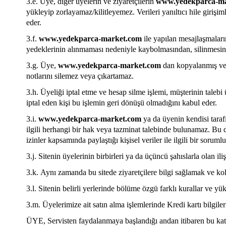
3.e.
Üye, diğer üyelerin ve ziyaretçilerin
www.yedekparca-ma
yükleyip zorlayamaz/kilitleyemez. Verileri yanıltıcı hile giri
eder.
3.f.
www.yedekparca-market.com
ile yapılan mesajlaşmalar
yedeklerinin alınmaması nedeniyle kaybolmasından, silinmes
3.g.
Üye,
www.yedekparca-market.com
dan kopyalanmış vey
notlarını silemez veya çıkartamaz.
3.h.
Üyeliği iptal etme ve hesap silme işlemi, müşterinin talebi
iptal eden kişi bu işlemin geri dönüşü olmadığını kabul eder.
3.i.
www.yedekparca-market.com
ya da üyenin kendisi taraf
ilgili herhangi bir hak veya tazminat talebinde bulunamaz. B
izinler kapsamında paylaştığı kişisel veriler ile ilgili bir sorum
3.j.
Sitenin üyelerinin birbirleri ya da üçüncü şahıslarla olan ili
3.k.
Aynı zamanda bu sitede ziyaretçilere bilgi sağlamak ve kolaylık
3.l.
Sitenin belirli yerlerinde bölüme özgü farklı kurallar ve yükü
3.m.
Üyelerimize ait satın alma işlemlerinde Kredi kartı bilgile
ÜYE, Servisten faydalanmaya başlandığı andan itibaren bu kat