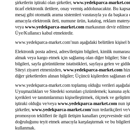
şirketlerin iştiraki olan şirketler,
www.yedekparca-market.co
ticarî elektronik iletilere, onay vermiş addolunacaktır. Bu ka
mesaj gibi otomatik arama sistemleri vasıtasıyla ya da başkaca 
amacıyla elektronik ileti, numune ürün, katalog, reklam materya
veya
www.yedekparca-market.com
markasının devir edilmes
Üye/Kullanıcı kabul etmektedir.
www.yedekparca-market.com
’nun aşağıdaki belirtilen kişisel 
Elektronik posta adresi, adres/iletişim bilgileri, kimlik numarası,
almak veya kargo etmek için sağlamış olan diğer bilgiler; Site 
bilgileri, sayfa görüntüleme istatistikleri, sayfaya gelen ve gidile
Siteyi ziyaret etmenizden,
www.yedekparca-market.com
hizm
diğer şirketlerden alınan bilgiler; Üçüncü kişilerden sağlanan ek
www.yedekparca-market.com
toplamış olduğu verileri aşağıdaki
Uyuşmazlıkları ve Sitedeki sorunları çözümlemek; kanuna aykır
içerikleri ve tanıtımlarımızı kişiselleştirmek, ölçmek ve gelişti
iştiraki olduğu ve/veya
www.yedekparca-market.com
nun iş
şirketler,
www.yedekparca-market.com
’nun tedarikçileri ve
promosyon teklifleri ile ilgili iletişim kanalları çerçevesinde 
doğruluğunu teyit etmek amacıyla karşılaştırmak ve bu bilgileri
kullanmak.