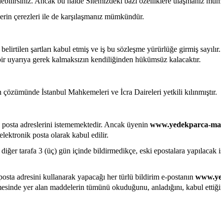
dedebilirsiniz. Ancak bu halde Sitemizdeki bazı özelliklere ulaşmanız mü
lerin çerezleri ile de karşılaşmanız mümkündür.
elirtilen şartları kabul etmiş ve iş bu sözleşme yürürlüğe girmiş sayılı
çbir uyarıya gerek kalmaksızın kendiliğinden hükümsüz kalacaktır.
özümünde İstanbul Mahkemeleri ve İcra Daireleri yetkili kılınmıştır.
n posta adreslerini istememektedir. Ancak üyenin
www.yedekparca-ma
elektronik posta olarak kabul edilir.
 diğer tarafa 3 (üç) gün içinde bildirmedikçe, eski epostalara yapılacak i
posta adresini kullanarak yapacağı her türlü bildirim e-postanın
www.ye
esinde yer alan maddelerin tümünü okuduğunu, anladığını, kabul ettiğini