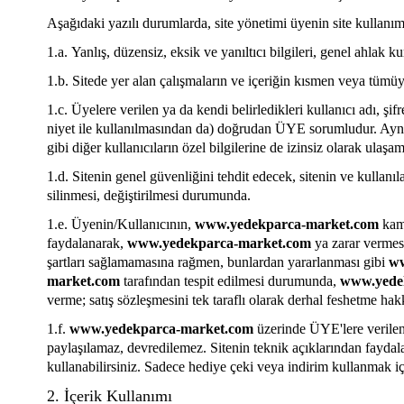
Aşağıdaki yazılı durumlarda, site yönetimi üyenin site kullanımı
1.a.
Yanlış, düzensiz, eksik ve yanıltıcı bilgileri, genel ahla
1.b.
Sitede yer alan çalışmaların ve içeriğin kısmen veya tümüy
1.c.
Üyelere verilen ya da kendi belirledikleri kullanıcı adı, şif
niyet ile kullanılmasından da) doğrudan ÜYE sorumludur. Aynı şe
gibi diğer kullanıcıların özel bilgilerine de izinsiz olarak ul
1.d.
Sitenin genel güvenliğini tehdit edecek, sitenin ve kullanıla
silinmesi, değiştirilmesi durumunda.
1.e.
Üyenin/Kullanıcının,
www.yedekparca-market.com
kam
faydalanarak,
www.yedekparca-market.com
ya zarar vermes
şartları sağlamamasına rağmen, bunlardan yararlanması gibi
ww
market.com
tarafından tespit edilmesi durumunda,
www.yede
verme; satış sözleşmesini tek taraflı olarak derhal feshetme ha
1.f.
www.yedekparca-market.com
üzerinde ÜYE'lere verilen 
paylaşılamaz, devredilemez. Sitenin teknik açıklarından faydala
kullanabilirsiniz. Sadece hediye çeki veya indirim kullanmak i
2. İçerik Kullanımı