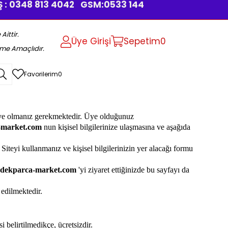
. İŞ : 0348 813 4042 GSM:0533 144
Aittir.
Üye Girişi
Sepetim
0
rme Amaçlıdır.
Favorilerim
0
 üye olmanız gerekmektedir. Üye olduğunuz
-market.com
nun kişisel bilgilerinize ulaşmasına ve aşağıda
 Siteyi kullanmanız ve kişisel bilgilerinizin yer alacağı formu
dekparca-market.com
'yi ziyaret ettiğinizde bu sayfayı da
 edilmektedir.
 belirtilmedikçe, ücretsizdir.