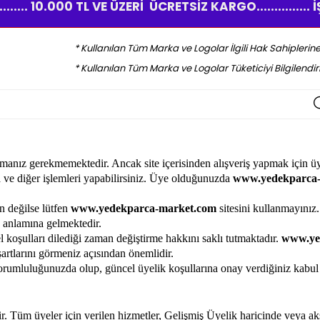
.... 10.000 TL VE ÜZERİ ÜCRETSİZ KARGO..............
* Kullanılan Tüm Marka ve Logolar İlgili Hak Sahiplerine 
* Kullanılan Tüm Marka ve Logolar Tüketiciyi Bilgilendi
 olmanız gerekmemektedir. Ancak site içerisinden alışveriş yapmak için
a ve diğer işlemleri yapabilirsiniz. Üye olduğunuzda
www.yedekparca
un değilse lütfen
www.yedekparca-market.com
sitesini kullanmayınız.
z anlamına gelmektedir.
l koşulları dilediği zaman değiştirme hakkını saklı tutmaktadır.
www.ye
şartlarını görmeniz açısından önemlidir.
 sorumluluğunuzda olup, güncel üyelik koşullarına onay verdiğiniz kabul
ir. Tüm üyeler için verilen hizmetler, Gelişmiş Üyelik haricinde veya aksi