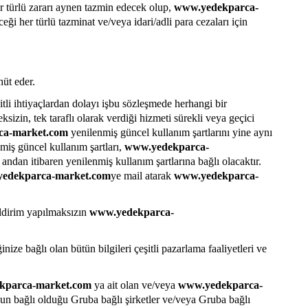
r türlü zararı aynen tazmin edecek olup,
www.yedekparca-
 her türlü tazminat ve/veya idari/adli para cezaları için
hüt eder.
tli ihtiyaçlardan dolayı işbu sözleşmede herhangi bir
izin, tek taraflı olarak verdiği hizmeti sürekli veya geçici
ca-market.com
yenilenmiş güncel kullanım şartlarını yine aynı
nmiş güncel kullanım şartları,
www.yedekparca-
 andan itibaren yenilenmiş kullanım şartlarına bağlı olacaktır.
edekparca-market.com
ye mail atarak
www.yedekparca-
ildirim yapılmaksızın
www.yedekparca-
inize bağlı olan bütün bilgileri çeşitli pazarlama faaliyetleri ve
kparca-market.com
ya ait olan ve/veya
www.yedekparca-
un bağlı olduğu Gruba bağlı şirketler ve/veya Gruba bağlı