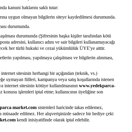
nda kanuni haklarını saklı tutar:
alarına uygun olmayan bilgilerin siteye kaydedilmesi durumunda.
lması durumunda.
ylaşılması durumunda (Şifresinin başka kişiler tarafından kötü
sta adresini, kullanıcı adını ve sair bilgileri kullanamayacağı
ilecek her türlü hukuki ve cezai yükümlülük ÜYE'ye aittir.
etlerin yapılması, yapılmaya çalışılması ve bilgilerin alınması,
 internet sitesinin herhangi bir açığından (teknik, vs.)
ğe uymayan fiilleri, kampanya veya satış koşullarında istenen
ya internet sitesinin kötüye kullanılmasının
www.yedekparca-
konusu işlemleri iptal etme; kullanıcının üyeliğine son
parca-market.com
sistemleri haricinde takas edilemez,
na müsaade edilmez. Her alışverişinizde sadece bir hediye çeki
ket.com
kendi inisiyatifinde olarak iptal edebilir.