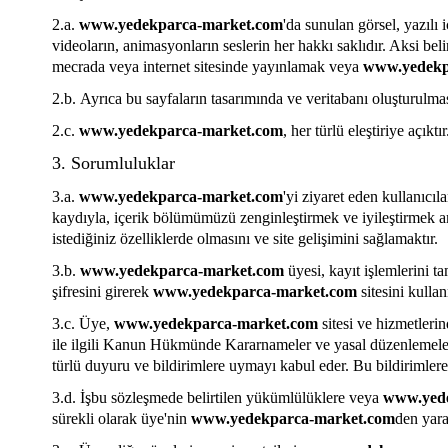
2.a.
www.yedekparca-market.com
'da sunulan görsel, yazılı i
videoların, animasyonların seslerin her hakkı saklıdır. Aksi bel
mecrada veya internet sitesinde yayınlamak veya
www.yedekp
2.b.
Ayrıca bu sayfaların tasarımında ve veritabanı oluşturulma
2.c.
www.yedekparca-market.com
, her türlü eleştiriye açık
3. Sorumluluklar
3.a.
www.yedekparca-market.com
'yi ziyaret eden kullanıcıl
kaydıyla, içerik bölümümüzü zenginleştirmek ve iyileştirmek ama
istediğiniz özelliklerde olmasını ve site gelişimini sağlamaktır.
3.b.
www.yedekparca-market.com
üyesi, kayıt işlemlerini t
şifresini girerek
www.yedekparca-market.com
sitesini kullan
3.c.
Üye,
www.yedekparca-market.com
sitesi ve hizmetler
ile ilgili Kanun Hükmünde Kararnameler ve yasal düzenlemeler,
türlü duyuru ve bildirimlere uymayı kabul eder. Bu bildirimlere
3.d.
İşbu sözleşmede belirtilen yükümlülüklere veya
www.yed
sürekli olarak üye'nin
www.yedekparca-market.com
den yara