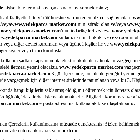
 ile kişisel bilgilerinizi paylaşmasına onay vermektesiniz;
ticari faaliyetlerinin yürütülmesine yardım eden hizmet sağlayıcıları,
ww
e/veya
www.yedekparca-market.comt
’nun iştiraki olan ve/veya
www.y
ww.yedekparca-market.com
’nun tedarikçileri ve/veya
www.yedekp
w.yedekparca-market.com
kullanıcılarının hukuki ve cezai sorumlulu
lar veya diğer devlet kurumları veya üçüncü kişiler ile ve
www.yedekpa
er kişiler veya ticari kuruluşlar.
kullanım şartları kapsamındaki elektronik iletileri almaktan vazgeçebil
alebi iletmesi yeterli olacaktır.
www.yedekparca-market.com
vazgeçme
edekparca-market.com
3 gün içerisinde, bu talebin gereğini yerine g
rde vazgeçmek için diğer internet sitelerinde tanımlanan veya bu 3. Kişi
kkında hangi bilgilerin saklanmış olduğunu öğrenmek için ücretsiz olarak 
ngördüğü ölçüde - derhal işleme alınmaktadır. Bilgilerin korunması ve g
arca-market.com
e-posta adresimizi kullanarak bize ulaşabilirsiniz.
lanan Çerezlerin kullanılmasına müsaade etmektesiniz: Sizleri belirlem
ücünüzden otomatik olarak silinmektedir.