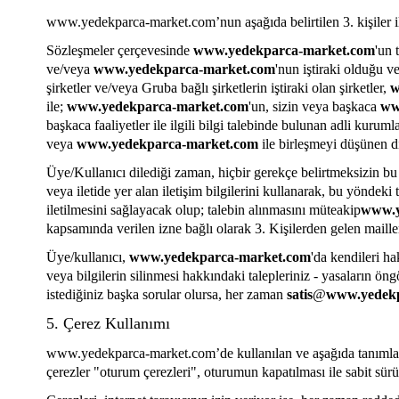
www.yedekparca-market.com
’nun aşağıda belirtilen 3. kişiler
Sözleşmeler çerçevesinde
www.yedekparca-market.com
'un 
ve/veya
www.yedekparca-market.com
'nun iştiraki olduğu v
şirketler ve/veya Gruba bağlı şirketlerin iştiraki olan şirketler,
w
ile;
www.yedekparca-market.com
'un, sizin veya başkaca
ww
başkaca faaliyetler ile ilgili bilgi talebinde bulunan adli kurum
veya
www.yedekparca-market.com
ile birleşmeyi düşünen diğ
Üye/Kullanıcı dilediği zaman, hiçbir gerekçe belirtmeksizin bu 
veya iletide yer alan iletişim bilgilerini kullanarak, bu yöndeki t
iletilmesini sağlayacak olup; talebin alınmasını müteakip
www.y
kapsamında verilen izne bağlı olarak 3. Kişilerden gelen maille
Üye/kullanıcı,
www.yedekparca-market.com
'da kendileri ha
veya bilgilerin silinmesi hakkındaki talepleriniz - yasaların ö
istediğiniz başka sorular olursa, her zaman
satis
@
www.yedekp
5. Çerez Kullanımı
www.yedekparca-market.com
’de kullanılan ve aşağıda tanım
çerezler "oturum çerezleri", oturumun kapatılması ile sabit sür