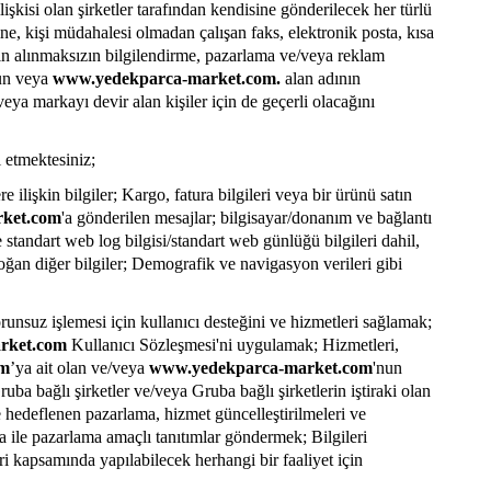
ilişkisi olan şirketler tarafından kendisine gönderilecek her türlü
ne, kişi müdahalesi olmadan çalışan faks, elektronik posta, kısa
izin alınmaksızın bilgilendirme, pazarlama ve/veya reklam
un veya
www.yedekparca-market.com.
alan adının
veya markayı devir alan kişiler için de geçerli olacağını
l etmektesiniz;
re ilişkin bilgiler; Kargo, fatura bilgileri veya bir ürünü satın
ket.com
'a gönderilen mesajlar; bilgisayar/donanım ve bağlantı
 ve standart web log bilgisi/standart web günlüğü bilgileri dahil,
oğan diğer bilgiler; Demografik ve navigasyon verileri gibi
sorunsuz işlemesi için kullanıcı desteğini ve hizmetleri sağlamak;
rket.com
Kullanıcı Sözleşmesi'ni uygulamak; Hizmetleri,
om
’ya ait olan ve/veya
www.yedekparca-market.com
'nun
uba bağlı şirketler ve/veya Gruba bağlı şirketlerin iştiraki olan
 ile hedeflenen pazarlama, hizmet güncelleştirilmeleri ve
ta ile pazarlama amaçlı tanıtımlar göndermek; Bilgileri
ri kapsamında yapılabilecek herhangi bir faaliyet için