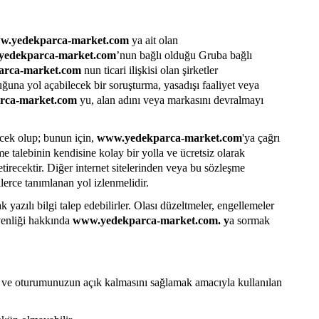
w.yedekparca-market.com
ya ait olan
edekparca-market.com
’nun bağlı olduğu Gruba bağlı
arca-market.com
nun ticari ilişkisi olan şirketler
ğuna yol açabilecek bir soruşturma, yasadışı faaliyet veya
rca-market.com
yu, alan adını veya markasını devralmayı
ecek olup; bunun için,
www.yedekparca-market.com
'ya çağrı
 talebinin kendisine kolay bir yolla ve ücretsiz olarak
etirecektir. Diğer internet sitelerinden veya bu sözleşme
lerce tanımlanan yol izlenmelidir.
yazılı bilgi talep edebilirler. Olası düzeltmeler, engellemeler
üvenliği hakkında
www.yedekparca-market.com. y
a sormak
ek ve oturumunuzun açık kalmasını sağlamak amacıyla kullanılan