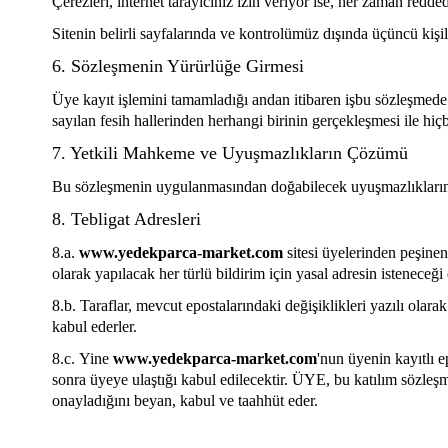
Çerezleri, internet tarayıcınız izin veriyor ise, her zaman red
Sitenin belirli sayfalarında ve kontrolümüz dışında üçüncü kişi
6. Sözleşmenin Yürürlüğe Girmesi
Üye kayıt işlemini tamamladığı andan itibaren işbu sözleşmede b
sayılan fesih hallerinden herhangi birinin gerçekleşmesi ile hi
7. Yetkili Mahkeme ve Uyuşmazlıkların Çözümü
Bu sözleşmenin uygulanmasından doğabilecek uyuşmazlıkların ç
8. Tebligat Adresleri
8.a.
www.yedekparca-market.com
sitesi üyelerinden peşine
olarak yapılacak her türlü bildirim için yasal adresin isteneceği 
8.b.
Taraflar, mevcut epostalarındaki değişiklikleri yazılı olarak
kabul ederler.
8.c.
Yine
www.yedekparca-market.com
'nun üyenin kayıtlı e
sonra üyeye ulaştığı kabul edilecektir. ÜYE, bu katılım sözleşm
onayladığını beyan, kabul ve taahhüt eder.