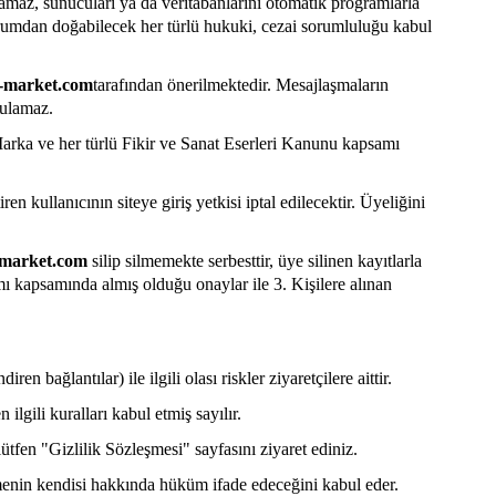
namaz, sunucuları ya da veritabanlarını otomatik programlarla
durumdan doğabilecek her türlü hukuki, cezai sorumluluğu kabul
-market.com
tarafından önerilmektedir. Mesajlaşmaların
ulamaz.
Marka ve her türlü Fikir ve Sanat Eserleri Kanunu kapsamı
iren kullanıcının siteye giriş yetkisi iptal edilecektir. Üyeliğini
market.com
silip silmemekte serbesttir, üye silinen kayıtlarla
ımı kapsamında almış olduğu onaylar ile 3. Kişilere alınan
n bağlantılar) ile ilgili olası riskler ziyaretçilere aittir.
ilgili kuralları kabul etmiş sayılır.
ütfen "Gizlilik Sözleşmesi" sayfasını ziyaret ediniz.
menin kendisi hakkında hüküm ifade edeceğini kabul eder.