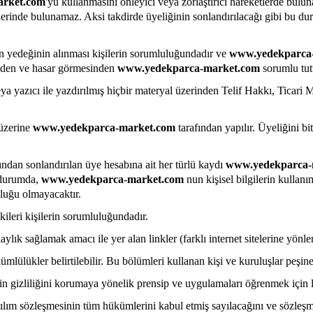
rket.com
'yu kullanmasını önleyici veya zorlaştırıcı hareketlerde bulu
şimlerinde bulunamaz. Aksi takdirde üyeliğinin sonlandırılacağı gibi bu 
ın yedeğinin alınması kişilerin sorumluluğundadır ve
www.yedekparca
inden ve hasar görmesinden
www.yedekparca-market.com
sorumlu tut
a yazıcı ile yazdırılmış hiçbir materyal üzerinden Telif Hakkı, Ticari 
 üzerine
www.yedekparca-market.com
tarafından yapılır. Üyeliğini bit
ından sonlandırılan üye hesabına ait her türlü kaydı
www.yedekparca-
u durumda,
www.yedekparca-market.com
nun kişisel bilgilerin kullan
luluğu olmayacaktır.
şkileri kişilerin sorumluluğundadır.
 sağlamak amacı ile yer alan linkler (farklı internet sitelerine yönlendire
mlülükler belirtilebilir. Bu bölümleri kullanan kişi ve kuruluşlar peşinen 
rin gizliliğini korumaya yönelik prensip ve uygulamaları öğrenmek için l
ılım sözleşmesinin tüm hükümlerini kabul etmiş sayılacağını ve sözleş