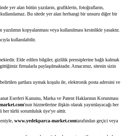
ğinde yer alan bütün yazıların, grafiklerin, fotoğrafların,
 kullanılamaz. Bu sitede yer alan herhangi bir unsuru diğer bir
lan yazılımın kopyalanması veya kullanılması kesinlikle yasaktır.
cıyla kullanılabilir.
mektedir. Elde edilen bilgiler, gizlilik prensiplerine bağlı kalmak
ittiğimiz firmalarla paylaşılmaktadır. Amacımız, sitenin sizin
elirtilen şartlara uymak koşulu ile, elektronik posta adresini ve
 Sanat Eserleri Kanunu, Marka ve Patent Haklarının Korunması
market.com
'nun hizmetlerine ilişkin olarak yayımlayacağı her
 her türlü sorumluluk üye'ye aittir.
deniyle,
www.yedekparca-market.com
tarafından geçici veya