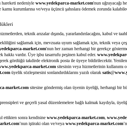
 hareketi nedeniyle
www.yedekparca-market.com
'nun uğrayacağı he
kamu kurumlarına ve/veya üçüncü şahıslara ödemek zorunda kalabileceği
ükleri
metlerden, teknik arızalar dışında, yararlandırılacağını, kabul ve taah
rekliliğini sağlamak için, mevzuata uyum sağlamak için, teknik veya çeşi
edekparca-market.com
'nun her zaman herhangi bir gerekçe göstermeks
ek hakkı vardır. Üye işbu tasarrufu peşinen kabul eder.
www.yedekpar
 gerek gördüğü takdirde elektronik posta ile üyeye bildirilecektir. Yenile
www.yedekparca-market.com
sitesinin veya hizmetlerinin kullanımı o
t.com
üyelik sözleşmesini sonlandırdıklarını yazılı olarak
satis
@
www.y
ca-market.com
sitesine göndermiş olan üyenin üyeliği, herhangi bir b
ik prensipleri ve geçerli yasal düzenlemelere bağlı kalmak kaydıyla, üyeliğ
l ettikten sonra kendisine
www.yedekparca-market.com
,
www.yede
arket.com
’nun iştiraki olan ve/veya
www.yedekparca-market.com
’n