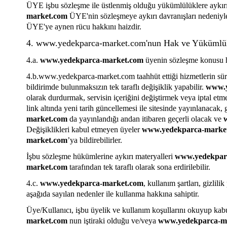
ÜYE işbu sözleşme ile üstlenmiş olduğu yükümlülüklere aykırı
market.com
ÜYE'nin sözleşmeye aykırı davranışları nedeniyle 
ÜYE'ye aynen rücu hakkını haizdir.
4. www.yedekparca-market.com'nun Hak ve Yükümlül
4.a.
www.yedekparca-market.com
üyenin sözleşme konusu hiz
4.b.www.yedekparca-market.com
taahhüt ettiği hizmetlerin sü
bildirimde bulunmaksızın tek taraflı değişiklik yapabilir.
www.y
olarak durdurmak, servisin içeriğini değiştirmek veya iptal etm
link altında yeni tarih güncellemesi ile sitesinde yayınlanacak,
market.com
da yayınlandığı andan itibaren geçerli olacak ve
Değişiklikleri kabul etmeyen üyeler
www.yedekparca-marke
market.com
’ya bildirebilirler.
İşbu sözleşme hükümlerine aykırı materyalleri
www.yedekpar
market.com
tarafından tek taraflı olarak sona erdirilebilir.
4.c.
www.yedekparca-market.com
, kullanım şartları, gizlil
aşağıda sayılan nedenler ile kullanma hakkına sahiptir.
Üye/Kullanıcı, işbu üyelik ve kullanım koşullarını okuyup kabu
market.com
nun iştiraki olduğu ve/veya
www.yedekparca-m