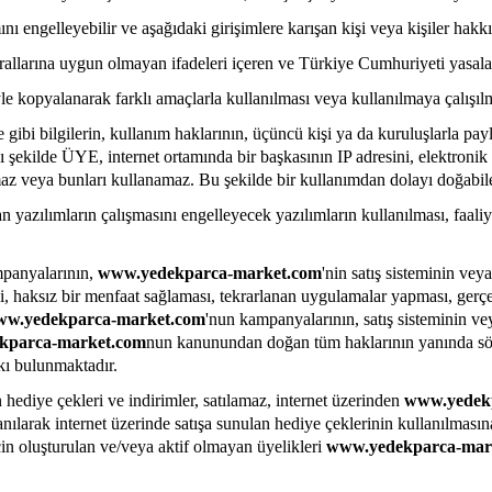
nı engelleyebilir ve aşağıdaki girişimlere karışan kişi veya kişiler hakkı
k kurallarına uygun olmayan ifadeleri içeren ve Türkiye Cumhuriyeti yas
le kopyalanarak farklı amaçlarla kullanılması veya kullanılmaya çalışı
re gibi bilgilerin, kullanım haklarının, üçüncü kişi ya da kuruluşlarla pa
kilde ÜYE, internet ortamında bir başkasının IP adresini, elektronik po
aşamaz veya bunları kullanamaz. Bu şekilde bir kullanımdan dolayı doğab
n yazılımların çalışmasını engelleyecek yazılımların kullanılması, faaliy
panyalarının,
www.yedekparca-market.com
'nin satış sisteminin veya
i, haksız bir menfaat sağlaması, tekrarlanan uygulamalar yapması, gerçe
w.yedekparca-market.com
'nun kampanyalarının, satış sisteminin ve
kparca-market.com
nun kanunundan doğan tüm haklarının yanında söz 
kkı bulunmaktadır.
hediye çekleri ve indirimler, satılamaz, internet üzerinden
www.yedek
nılarak internet üzerinde satışa sunulan hediye çeklerinin kullanılması
çin oluşturulan ve/veya aktif olmayan üyelikleri
www.yedekparca-mar