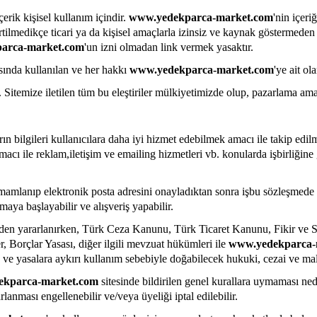
çerik kişisel kullanım içindir.
www.yedekparca-market.com
'nin içeri
irtilmedikçe ticari ya da kişisel amaçlarla izinsiz ve kaynak göstermeden
arca-market.com
'un izni olmadan link vermek yasaktır.
sında kullanılan ve her hakkı
www.yedekparca-market.com
'ye ait o
tır. Sitemize iletilen tüm bu eleştiriler mülkiyetimizde olup, pazarlama ama
arın bilgileri kullanıcılara daha iyi hizmet edebilmek amacı ile takip edil
cı ile reklam,iletişim ve emailing hizmetleri vb. konularda işbirliğine g
amamlanıp elektronik posta adresini onayladıktan sonra işbu sözleşmede b
maya başlayabilir ve alışveriş yapabilir.
inden yararlanırken, Türk Ceza Kanunu, Türk Ticaret Kanunu, Fikir ve
 Borçlar Yasası, diğer ilgili mevzuat hükümleri ile
www.yedekparca-
 ve yasalara aykırı kullanım sebebiyle doğabilecek hukuki, cezai ve mali
ekparca-market.com
sitesinde bildirilen genel kurallara uymaması ne
rlanması engellenebilir ve/veya üyeliği iptal edilebilir.