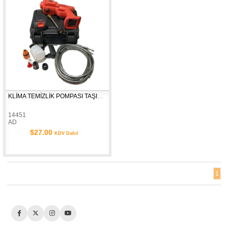
KLİMA TEMİZLİK POMPASI TAŞINABİLİR 21V ŞARJLI ÇANTALI
14451
AD
$27.00
KDV Dahil
1