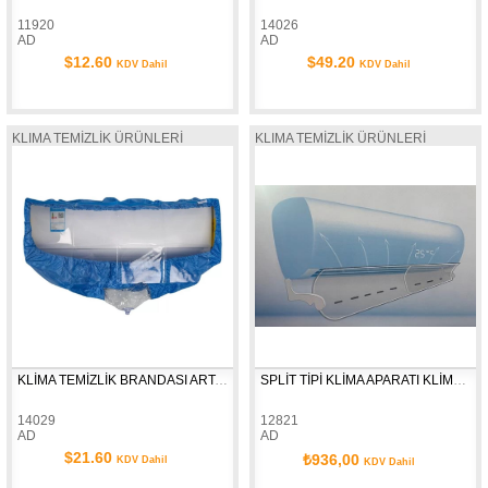
11920
14026
AD
AD
$12.60
$49.20
KDV Dahil
KDV Dahil
KLIMA TEMİZLİK ÜRÜNLERİ
KLIMA TEMİZLİK ÜRÜNLERİ
KLİMA TEMİZLİK BRANDASI ART-26526
SPLİT TİPİ KLİMA APARATI KLİMA HAVA YÖNLENDİRİCİ
14029
12821
AD
AD
$21.60
₺936,00
KDV Dahil
KDV Dahil