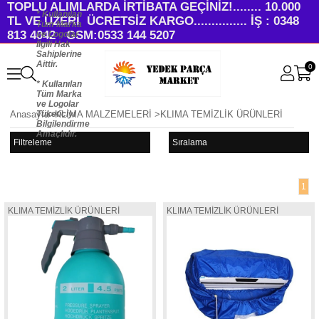
TOPLU ALIMLARDA İRTİBATA GEÇİNİZ!........ 10.000
* Kullanılan
TL VE ÜZERİ ÜCRETSİZ KARGO............... İŞ : 0348
Tüm Marka
813 4042 GSM:0533 144 5207
ve Logolar
İlgili Hak
Sahiplerine
Aittir.
0
* Kullanılan
Tüm Marka
ve Logolar
Tüketiciyi
Anasayfa
>
KLİMA MALZEMELERİ
>
KLIMA TEMİZLİK ÜRÜNLERİ
Bilgilendirme
Amaçlıdır.
Filtreleme
Sıralama
1
KLIMA TEMİZLİK ÜRÜNLERİ
KLIMA TEMİZLİK ÜRÜNLERİ