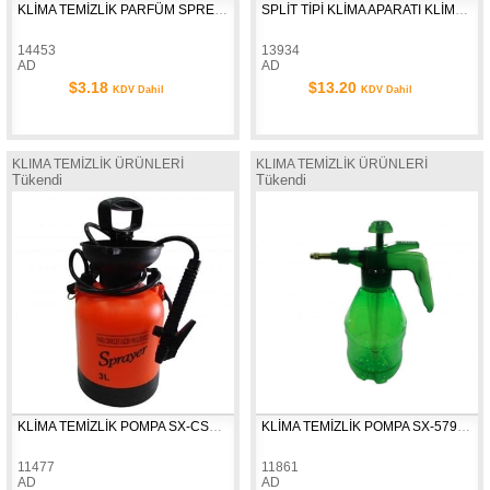
KLİMA TEMİZLİK PARFÜM SPREY YEŞİL
SPLİT TİPİ KLİMA APARATI KLİMA HAVA RÜZGAR YÖNLENDİRİCİ
14453
13934
AD
AD
$3.18
$13.20
KDV Dahil
KDV Dahil
KLIMA TEMİZLİK ÜRÜNLERİ
KLIMA TEMİZLİK ÜRÜNLERİ
Tükendi
Tükendi
KLİMA TEMİZLİK POMPA SX-CS3F  3LT
KLİMA TEMİZLİK POMPA SX-579 (PP.PET) 1.2LT
11477
11861
AD
AD