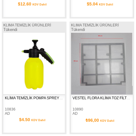
$12.60
$5.04
KDV Dahil
KDV Dahil
KLIMA TEMİZLİK ÜRÜNLERİ
KLIMA TEMİZLİK ÜRÜNLERİ
Tükendi
Tükendi
KLİMA TEMİZLİK POMPA SPREY 2 LT (SARI)
VESTEL FLORA KLİMA TOZ FİLTRESİ (42158605)
10836
10890
AD
AD
$4.50
₺96,00
KDV Dahil
KDV Dahil