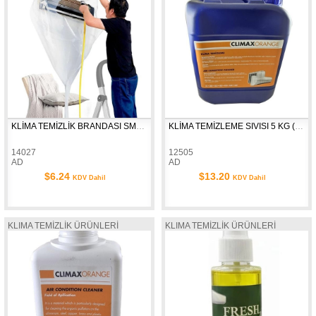
KLİMA TEMİZLİK BRANDASI SMALL ART-24572
KLİMA TEMİZLEME SIVISI 5 KG (CLEANER)
14027
12505
AD
AD
$6.24
$13.20
KDV Dahil
KDV Dahil
KLIMA TEMİZLİK ÜRÜNLERİ
KLIMA TEMİZLİK ÜRÜNLERİ